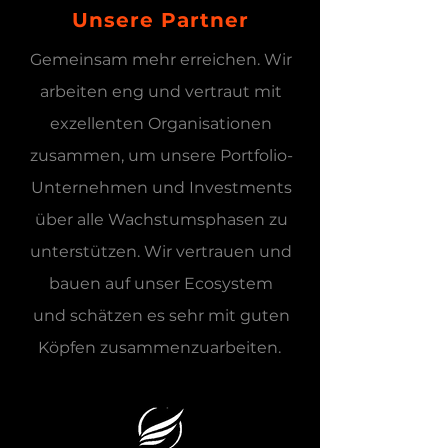
Unsere Partner
Gemeinsam mehr erreichen. Wir
arbeiten eng und vertraut mit
exzellenten Organisationen
zusammen, um unsere Portfolio-
Unternehmen und Investments
über alle Wachstumsphasen zu
unterstützen. Wir vertrauen und
bauen auf unser Ecosystem
und schätzen es sehr mit guten
Köpfen zusammenzuarbeiten.