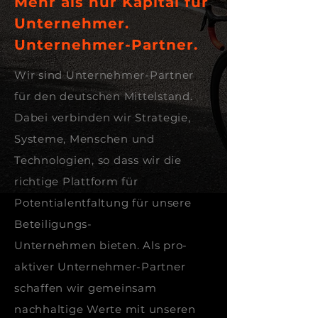
Mehr als nur Kapital für
Unternehmer.
Unternehmer-Partner.
Wir sind Unternehmer-Partner
für den deutschen Mittelstand.
Dabei verbinden wir Strategie,
Systeme, Menschen und
Technologien, so dass wir die
richtige Plattform für
Potentialentfaltung für unsere
Beteiligungs-
Unternehmen bieten. Als pro-
aktiver Unternehmer-Partner
schaffen wir gemeinsam
nachhaltige Werte mit unseren