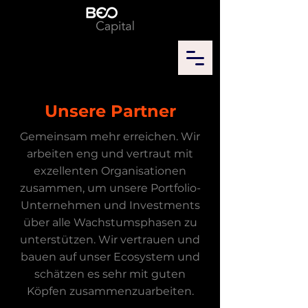
Unsere Partner
Gemeinsam mehr erreichen. Wir
arbeiten eng und vertraut mit
exzellenten Organisationen
zusammen, um unsere Portfolio-
Unternehmen und Investments
über alle Wachstumsphasen zu
unterstützen. Wir vertrauen und
bauen auf unser Ecosystem und
schätzen es sehr mit guten
Köpfen zusammenzuarbeiten.